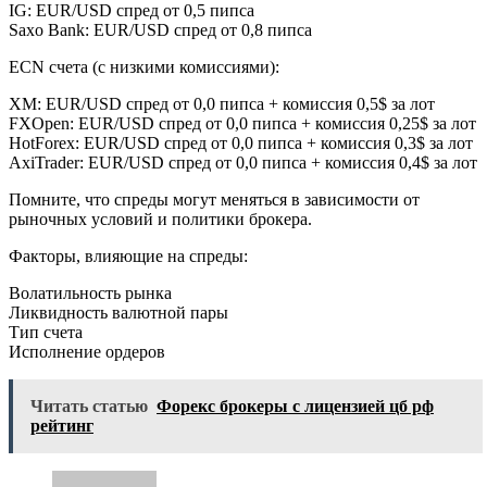
IG: EUR/USD спред от 0,5 пипса
Saxo Bank: EUR/USD спред от 0,8 пипса
ECN счета (с низкими комиссиями):
XM: EUR/USD спред от 0,0 пипса + комиссия 0,5$ за лот
FXOpen: EUR/USD спред от 0,0 пипса + комиссия 0,25$ за лот
HotForex: EUR/USD спред от 0,0 пипса + комиссия 0,3$ за лот
AxiTrader: EUR/USD спред от 0,0 пипса + комиссия 0,4$ за лот
Помните, что спреды могут меняться в зависимости от
рыночных условий и политики брокера.
Факторы, влияющие на спреды:
Волатильность рынка
Ликвидность валютной пары
Тип счета
Исполнение ордеров
Читать статью
Форекс брокеры с лицензией цб рф
рейтинг