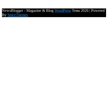
NewsBlogger - Magazine & Blog
WordPress
Тема 2026 | Powered
By
SpiceThemes