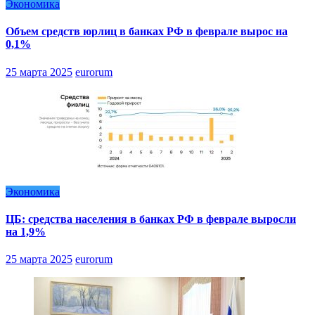
Экономика
Объем средств юрлиц в банках РФ в феврале вырос на
0,1%
25 марта 2025
eurorum
Экономика
ЦБ: средства населения в банках РФ в феврале выросли
на 1,9%
25 марта 2025
eurorum