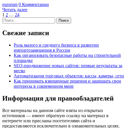
eurorum
0 Комментарии
Читать далее
Пагинация
1
2
…
24
Найти:
записей
Свежие записи
Роль малого и среднего бизнеса в развитии
импортозамещения в России
Как организовать безопасные работы на строительной
площадке
SEO-продвижение новых сайтов: первые результаты за
месяц
Автоматизация торговых объектов: кассы, камеры, сети
Как принимать взвешенные решения и защищать свои
интересы в современном мире
Информация для правообладателей
Все материалы на данном сайте взяты из открытых
источников — имеют обратную ссылку на материал в
интернете или присланы посетителями сайта и
предоставляются исключительно в ознакомительных целях.