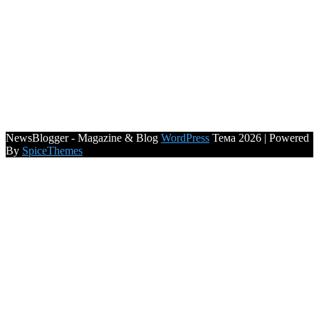
NewsBlogger - Magazine & Blog
WordPress
Тема 2026 | Powered
By
SpiceThemes