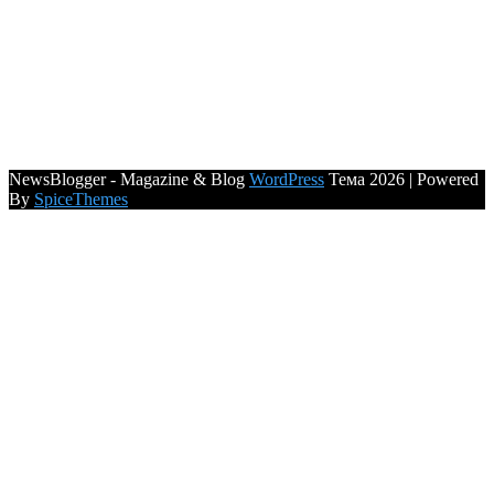
NewsBlogger - Magazine & Blog
WordPress
Тема 2026 | Powered
By
SpiceThemes