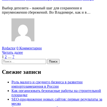
Выбор депозита – важный шаг для сохранения и
приумножения сбережений. Во Владимире‚ как и в…
Redactor
0 Комментарии
Читать далее
Пагинация
1
2
…
7
Найти:
записей
Свежие записи
Роль малого и среднего бизнеса в развитии
импортозамещения в России
Как организовать безопасные работы на строительной
площадке
SEO-продвижение новых сайтов: первые результаты за
месяц