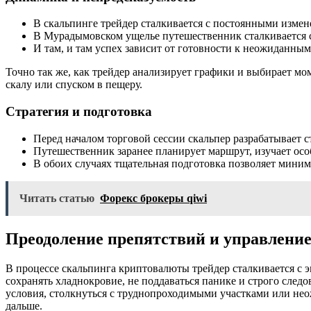
В скальпинге трейдер сталкивается с постоянными измен
В Мурадымовском ущелье путешественник сталкивается 
И там, и там успех зависит от готовности к неожиданным
Точно так же, как трейдер анализирует графики и выбирает мом
скалу или спуском в пещеру.
Стратегия и подготовка
Перед началом торговой сессии скальпер разрабатывает с
Путешественник заранее планирует маршрут, изучает ос
В обоих случаях тщательная подготовка позволяет миним
Читать статью
Форекс брокеры qiwi
Преодоление препятствий и управлени
В процессе скальпинга криптовалюты трейдер сталкивается с
сохранять хладнокровие, не поддаваться панике и строго сле
условия, столкнуться с труднопроходимыми участками или нео
дальше.