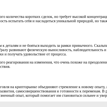
ого количества коротких сделок, но требует высокой концентр
ость испытать себя и насладиться уникальной природой, но так
м к деталям и не бояться выходить за рамки привычного. Скаль
алу развивают физическую выносливость, наблюдательность и у
хи и получать удовольствие от процесса.
го реагирования на изменения, что очень похоже на преодолен
ствия.
говля на крипторынке объединяют стремление к новому опыту, 
развития, самосовершенствования и готовности к переменам. В 
ненный опыт, который помогает им становиться сильнее и увер