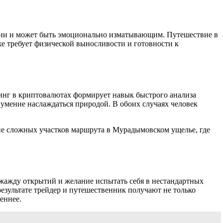
ации и может быть эмоционально изматывающим. Путешествие в
же требует физической выносливости и готовности к
пинг в криптовалютах формирует навык быстрого анализа
мение наслаждаться природой. В обоих случаях человек
ие сложных участков маршрута в Мурадымовском ущелье, где
жажду открытий и желание испытать себя в нестандартных
результате трейдер и путешественник получают не только
еннее.