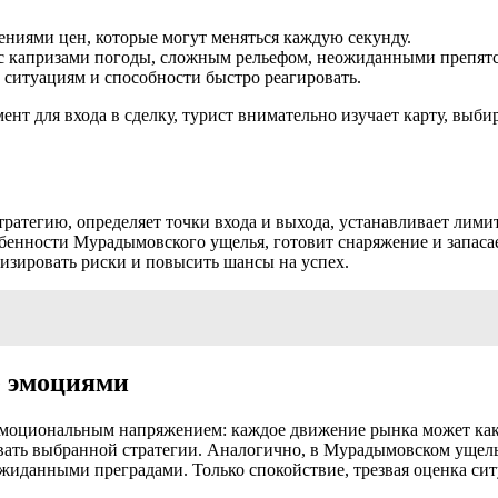
ениями цен, которые могут меняться каждую секунду.
с капризами погоды, сложным рельефом, неожиданными препятс
 ситуациям и способности быстро реагировать.
ент для входа в сделку, турист внимательно изучает карту, выб
тратегию, определяет точки входа и выхода, устанавливает лим
обенности Мурадымовского ущелья, готовит снаряжение и запаса
изировать риски и повысить шансы на успех.
е эмоциями
 эмоциональным напряжением: каждое движение рынка может как
довать выбранной стратегии. Аналогично, в Мурадымовском уще
жиданными преградами. Только спокойствие, трезвая оценка сит