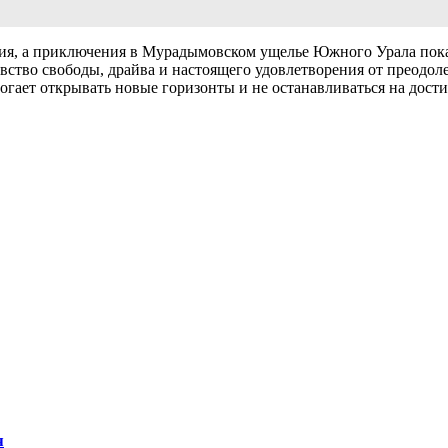
ия, а приключения в Мурадымовском ущелье Южного Урала пока
увство свободы, драйва и настоящего удовлетворения от преодол
огает открывать новые горизонты и не останавливаться на дост
я