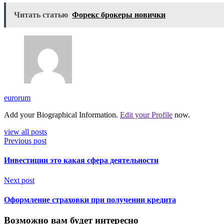
Читать статью
Форекс брокеры новички
eurorum
Add your Biographical Information.
Edit your Profile
now.
view all posts
Previous post
Инвестиции это какая сфера деятельности
Next post
Оформление страховки при получении кредита
Возможно вам будет интересно