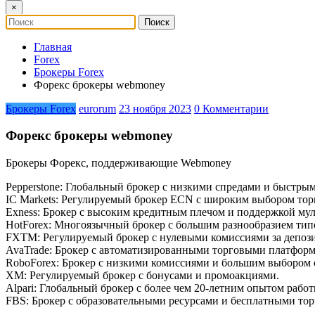
×
Главная
Forex
Брокеры Forex
Форекс брокеры webmoney
Брокеры Forex
eurorum
23 ноября 2023
0 Комментарии
Форекс брокеры webmoney
Брокеры Форекс, поддерживающие Webmoney
Pepperstone: Глобальный брокер с низкими спредами и быстры
IC Markets: Регулируемый брокер ECN с широким выбором тор
Exness: Брокер с высоким кредитным плечом и поддержкой му
HotForex: Многоязычный брокер с большим разнообразием типо
FXTM: Регулируемый брокер с нулевыми комиссиями за депози
AvaTrade: Брокер с автоматизированными торговыми платфор
RoboForex: Брокер с низкими комиссиями и большим выбором 
XM: Регулируемый брокер с бонусами и промоакциями.
Alpari: Глобальный брокер с более чем 20-летним опытом работ
FBS: Брокер с образовательными ресурсами и бесплатными то