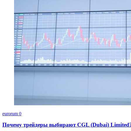
eurorum
0
Почему трейдеры выбирают CGL (Dubai) Limited