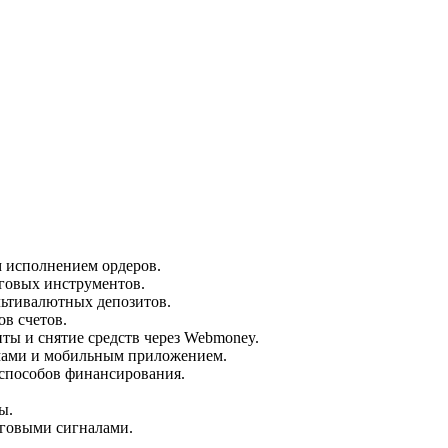
м исполнением ордеров.
говых инструментов.
льтивалютных депозитов.
в счетов.
ты и снятие средств через Webmoney.
мами и мобильным приложением.
способов финансирования.
ы.
рговыми сигналами.