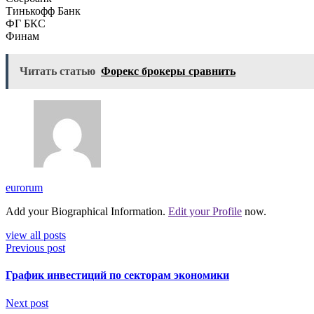
Тинькофф Банк
ФГ БКС
Финам
Читать статью
Форекс брокеры сравнить
eurorum
Add your Biographical Information.
Edit your Profile
now.
view all posts
Previous post
График инвестиций по секторам экономики
Next post