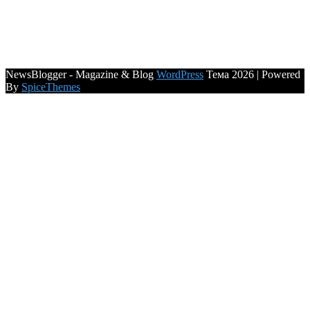
NewsBlogger - Magazine & Blog
WordPress
Тема 2026 | Powered
By
SpiceThemes