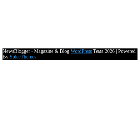
NewsBlogger - Magazine & Blog
WordPress
Тема 2026 | Powered
By
SpiceThemes