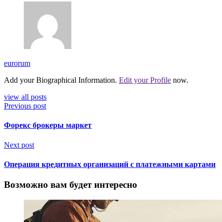
eurorum
Add your Biographical Information.
Edit your Profile
now.
view all posts
Previous post
Форекс брокеры маркет
Next post
Операция кредитных организаций с платежными картами
Возможно вам будет интересно