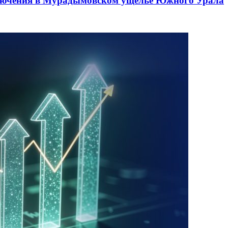
лючения в Мурадымовском ущелье Южного Урала