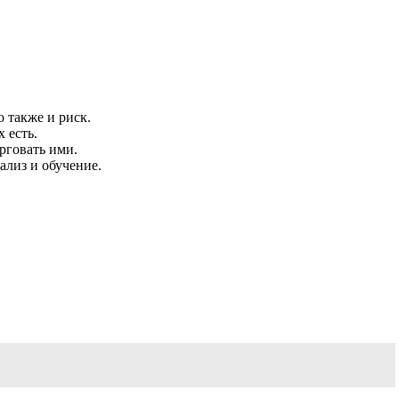
 также и риск.
 есть.
рговать ими.
лиз и обучение.