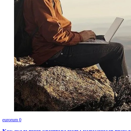
eurorum
0