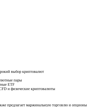
ирокий выбор криптовалют
алютные пары
ютные ETF
 CFD и физические криптовалюты
также предлагает маржинальную торговлю и опционы