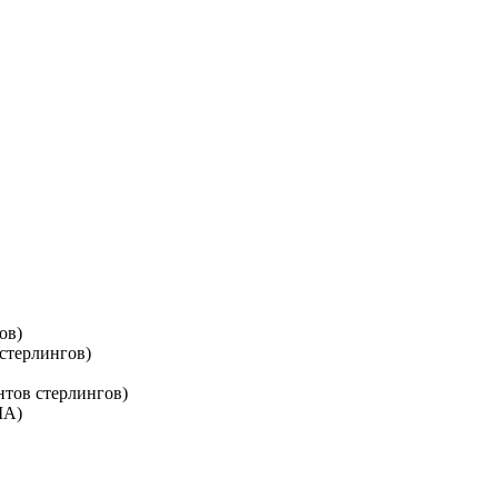
ов)
стерлингов)
нтов стерлингов)
ША)