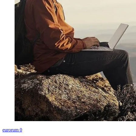
eurorum
0