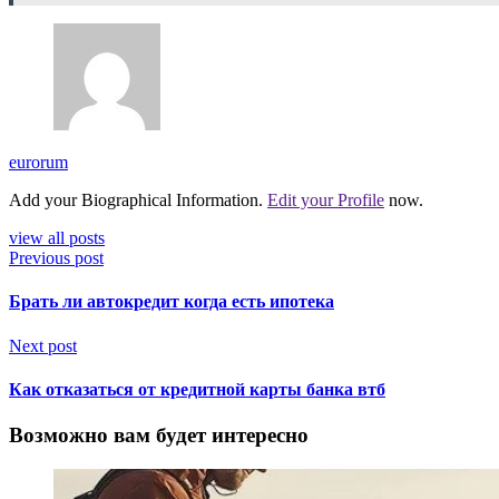
eurorum
Add your Biographical Information.
Edit your Profile
now.
view all posts
Previous post
Брать ли автокредит когда есть ипотека
Next post
Как отказаться от кредитной карты банка втб
Возможно вам будет интересно