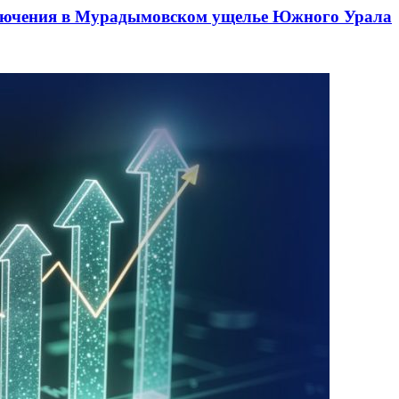
лючения в Мурадымовском ущелье Южного Урала