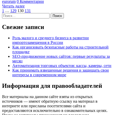
eurorum
0 Комментарии
Читать далее
Пагинация
1
…
129
130
131
Найти:
записей
Свежие записи
Роль малого и среднего бизнеса в развитии
импортозамещения в России
Как организовать безопасные работы на строительной
площадке
SEO-продвижение новых сайтов: первые результаты за
месяц
Автоматизация торговых объектов: кассы, камеры, сети
Как принимать взвешенные решения и защищать свои
интересы в современном мире
Информация для правообладателей
Все материалы на данном сайте взяты из открытых
источников — имеют обратную ссылку на материал в
интернете или присланы посетителями сайта и
предоставляются исключительно в ознакомительных целях.