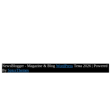
NewsBlogger - Magazine & Blog
WordPress
Тема 2026 | Powered
By
SpiceThemes