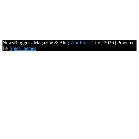
NewsBlogger - Magazine & Blog
WordPress
Тема 2026 | Powered
By
SpiceThemes