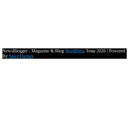
NewsBlogger - Magazine & Blog
WordPress
Тема 2026 | Powered
By
SpiceThemes