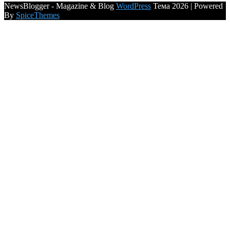
NewsBlogger - Magazine & Blog
WordPress
Тема 2026 | Powered
By
SpiceThemes