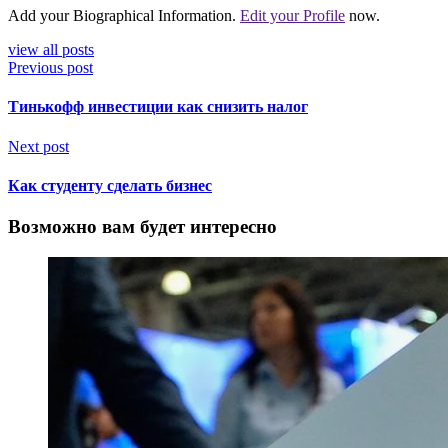
Add your Biographical Information.
Edit your Profile
now.
view all posts
Previous post
Тинькофф инвестиции как снизить налог
Next post
Как студенту сделать бизнес
Возможно вам будет интересно