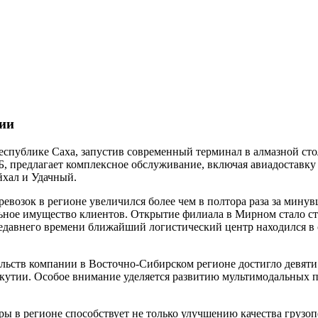
ии
еспублике Саха, запустив современный терминал в алмазной ст
, предлагает комплексное обслуживание, включая авиадоставку г
хал и Удачный.
ревозок в регионе увеличился более чем в полтора раза за мин
льное имущество клиентов. Открытие филиала в Мирном стало 
едавнего времени ближайший логистический центр находился в 
льств компании в Восточно-Сибирском регионе достигло девяти
утии. Особое внимание уделяется развитию мультимодальных пе
ы в регионе способствует не только улучшению качества грузоп