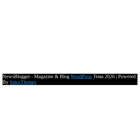
NewsBlogger - Magazine & Blog
WordPress
Тема 2026 | Powered
By
SpiceThemes