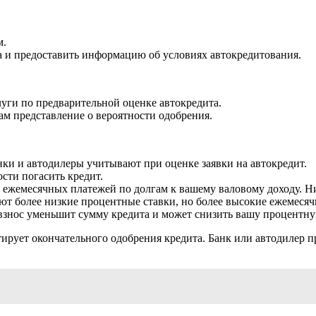
м.
а и предоставить информацию об условиях автокредитования.
уги по предварительной оценке автокредита.
ам представление о вероятности одобрения.
ки и автодилеры учитывают при оценке заявки на автокредит.
ости погасить кредит.
х ежемесячных платежей по долгам к вашему валовому доходу. Н
еют более низкие процентные ставки, но более высокие ежемеся
взнос уменьшит сумму кредита и может снизить вашу процентну
тирует окончательного одобрения кредита. Банк или автодилер 