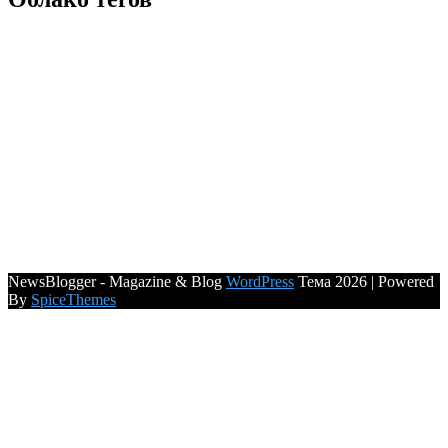
NewsBlogger - Magazine & Blog
WordPress
Тема 2026 | Powered
By
SpiceThemes