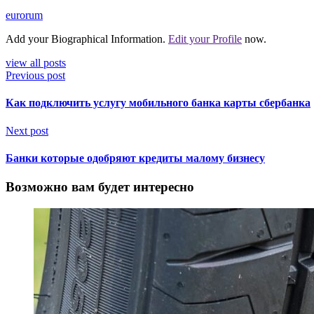
eurorum
Add your Biographical Information.
Edit your Profile
now.
view all posts
Previous post
Как подключить услугу мобильного банка карты сбербанка
Next post
Банки которые одобряют кредиты малому бизнесу
Возможно вам будет интересно