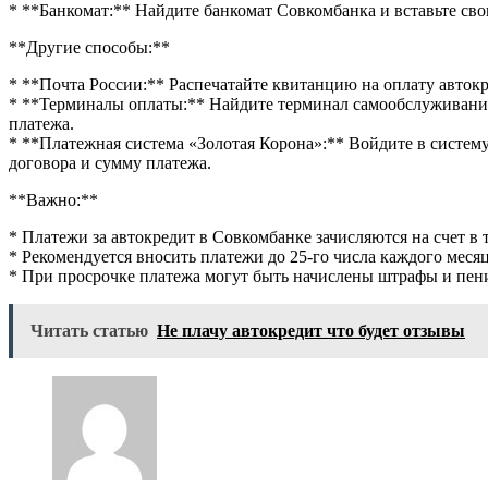
* **Банкомат:** Найдите банкомат Совкомбанка и вставьте сво
**Другие способы:**
* **Почта России:** Распечатайте квитанцию на оплату авток
* **Терминалы оплаты:** Найдите терминал самообслуживания
платежа.
* **Платежная система «Золотая Корона»:** Войдите в систем
договора и сумму платежа.
**Важно:**
* Платежи за автокредит в Совкомбанке зачисляются на счет в 
* Рекомендуется вносить платежи до 25-го числа каждого месяц
* При просрочке платежа могут быть начислены штрафы и пен
Читать статью
Не плачу автокредит что будет отзывы