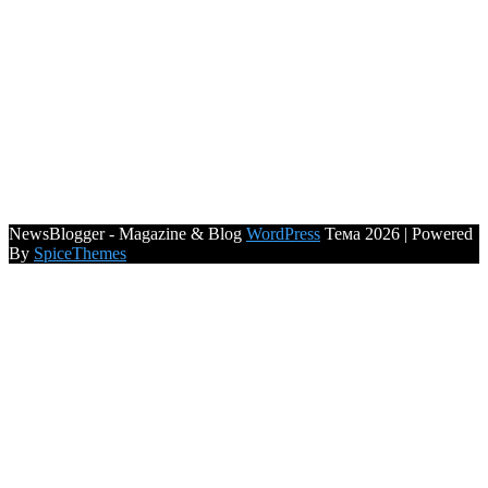
NewsBlogger - Magazine & Blog
WordPress
Тема 2026 | Powered
By
SpiceThemes