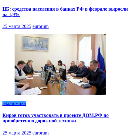
ЦБ: средства населения в банках РФ в феврале выросли
на 1,9%
25 марта 2025
eurorum
Экономика
Киров готов участвовать в проекте ДОМ.РФ по
приобретению дорожной техники
25 марта 2025
eurorum