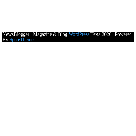
NewsBlogger - Magazine & Blog
WordPress
Тема 2026 | Powered
By
SpiceThemes