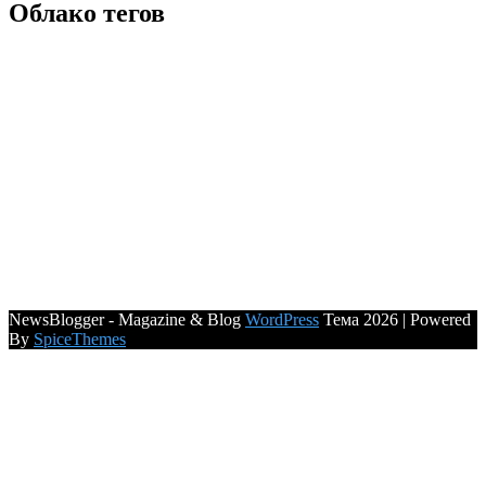
Облако тегов
NewsBlogger - Magazine & Blog
WordPress
Тема 2026 | Powered
By
SpiceThemes