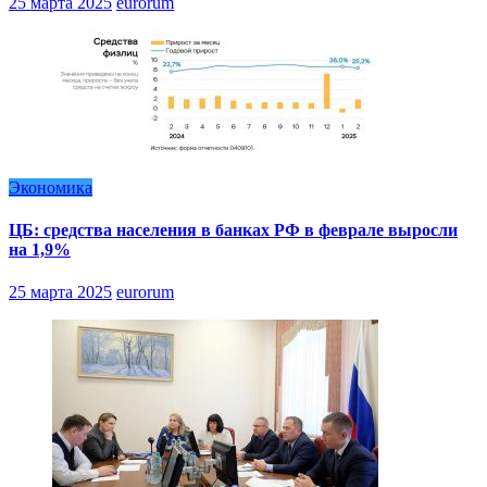
25 марта 2025
eurorum
Экономика
ЦБ: средства населения в банках РФ в феврале выросли
на 1,9%
25 марта 2025
eurorum