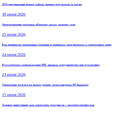
SEO-продвижение новых сайтов: первые результаты за месяц
30 июня 2026
Автоматизация торговых объектов: кассы, камеры, сети
25 июня 2026
Как принимать взвешенные решения и защищать свои интересы в современном мире
24 июня 2026
Бухгалтерское сопровождение ИП: нюансы сотрудничества при аутсорсинге
23 июня 2026
Управление железом на новом уровне: зачем внедрять DCImanager
15 июня 2026
Зеленые инвестиции: как совместить доходность с экоответственностью