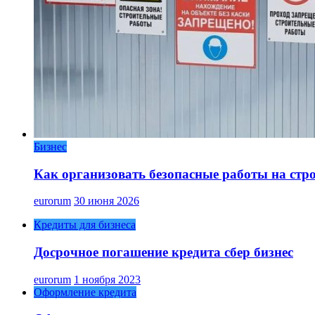
Бизнес
Как организовать безопасные работы на стр
eurorum
30 июня 2026
Кредиты для бизнеса
Досрочное погашение кредита сбер бизнес
eurorum
1 ноября 2023
Оформление кредита