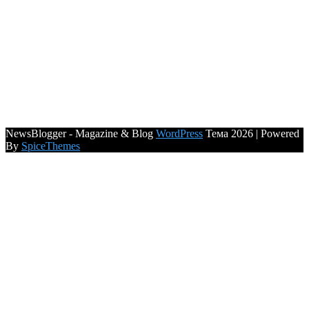
NewsBlogger - Magazine & Blog
WordPress
Тема 2026 | Powered
By
SpiceThemes