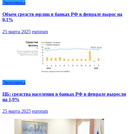
Экономика
Объем средств юрлиц в банках РФ в феврале вырос на
0,1%
25 марта 2025
eurorum
Экономика
ЦБ: средства населения в банках РФ в феврале выросли
на 1,9%
25 марта 2025
eurorum