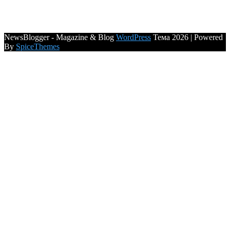
NewsBlogger - Magazine & Blog
WordPress
Тема 2026 | Powered
By
SpiceThemes