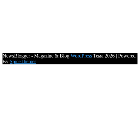
NewsBlogger - Magazine & Blog
WordPress
Тема 2026 | Powered
By
SpiceThemes