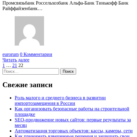
Промсвязьбанк Россельхозбанк Альфа-Банк Тинькофф Банк
Райффайзенбанк…
eurorum
0 Комментарии
Читать далее
Пагинация
1
…
21
22
Найти:
записей
Свежие записи
Роль малого и среднего бизнеса в развитии
импортозамещения в России
Как организовать безопасные работы на строительной
площадке
SEO-продвижение новых сайтов: первые результаты за
месяц
Автоматизация торговых объектов: кассы, камеры, сети
Как принимать взвешенные решения и защищать свои