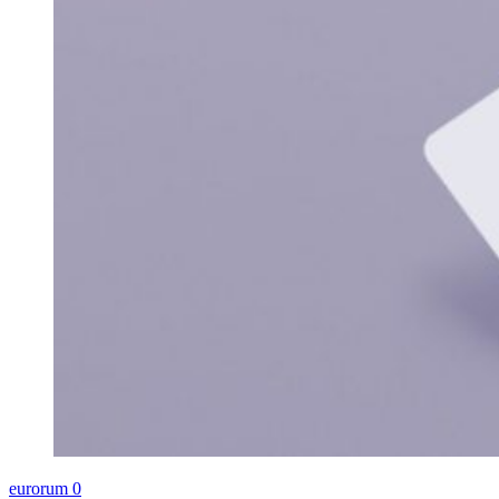
eurorum
0