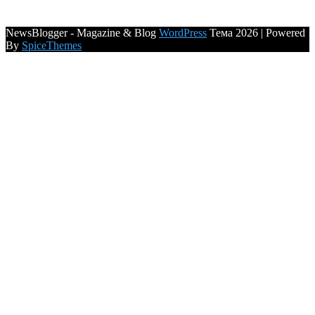
NewsBlogger - Magazine & Blog
WordPress
Тема 2026 | Powered
By
SpiceThemes