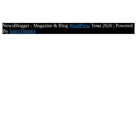
NewsBlogger - Magazine & Blog
WordPress
Тема 2026 | Powered
By
SpiceThemes