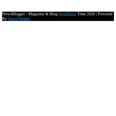
NewsBlogger - Magazine & Blog
WordPress
Тема 2026 | Powered
By
SpiceThemes