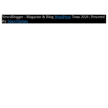
NewsBlogger - Magazine & Blog
WordPress
Тема 2026 | Powered
By
SpiceThemes