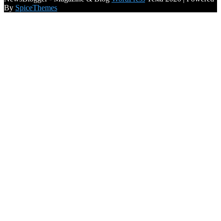
By
SpiceThemes