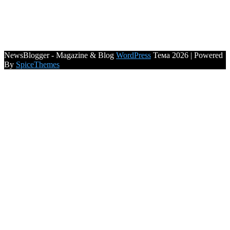
NewsBlogger - Magazine & Blog
WordPress
Тема 2026 | Powered
By
SpiceThemes