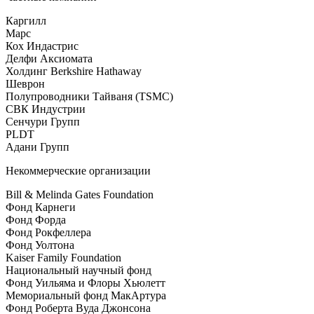
Каргилл
Марс
Кох Индастрис
Делфи Аксиомата
Холдинг Berkshire Hathaway
Шеврон
Полупроводники Тайваня (TSMC)
СВК Индустрии
Сенчури Групп
PLDT
Адани Групп
Некоммерческие организации
Bill & Melinda Gates Foundation
Фонд Карнеги
Фонд Форда
Фонд Рокфеллера
Фонд Уолтона
Kaiser Family Foundation
Национальный научный фонд
Фонд Уильяма и Флоры Хьюлетт
Мемориальный фонд МакАртура
Фонд Роберта Вуда Джонсона