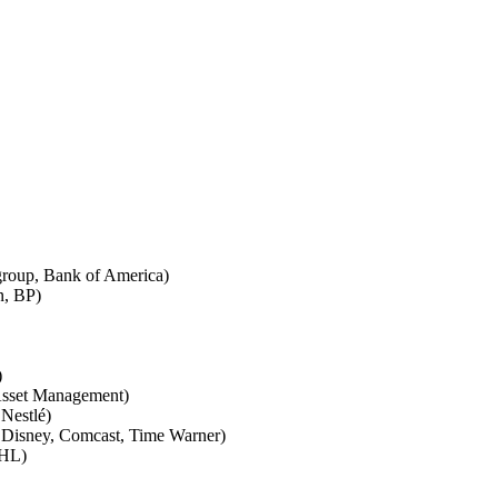
roup, Bank of America)
, BP)
)
Asset Management)
Nestlé)
isney, Comcast, Time Warner)
DHL)