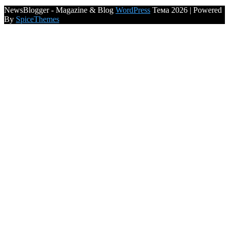
NewsBlogger - Magazine & Blog
WordPress
Тема 2026 | Powered
By
SpiceThemes