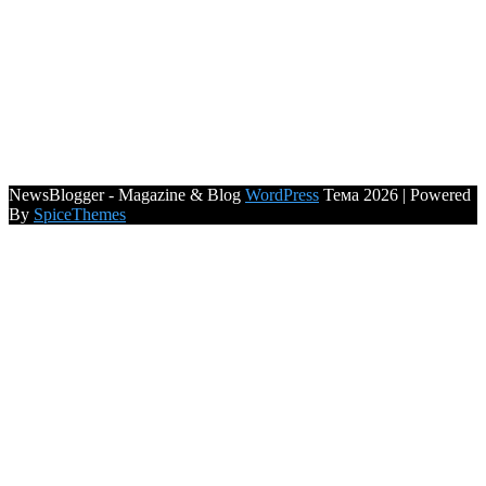
NewsBlogger - Magazine & Blog
WordPress
Тема 2026 | Powered
By
SpiceThemes