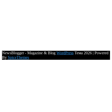
NewsBlogger - Magazine & Blog
WordPress
Тема 2026 | Powered
By
SpiceThemes