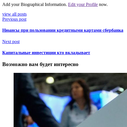
Add your Biographical Information.
Edit your Profile
now.
view all posts
Previous post
Нюансы при пользовании кредитными картами сбербанка
Next post
Капитальные инвестиции кто вкладывает
Возможно вам будет интересно