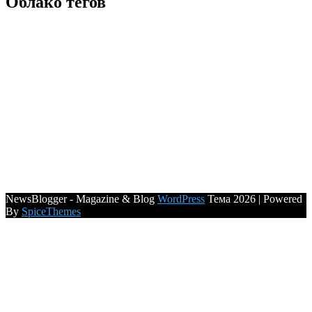
Облако тегов
NewsBlogger - Magazine & Blog
WordPress
Тема 2026 | Powered
By
SpiceThemes