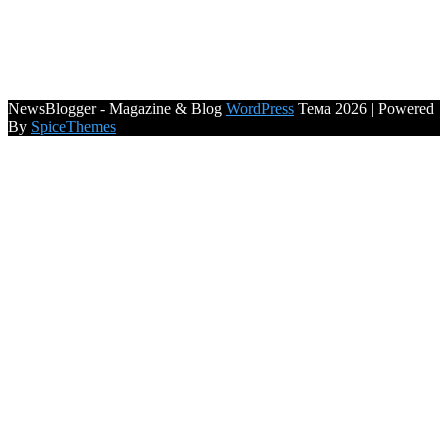
NewsBlogger - Magazine & Blog
WordPress
Тема 2026 | Powered
By
SpiceThemes