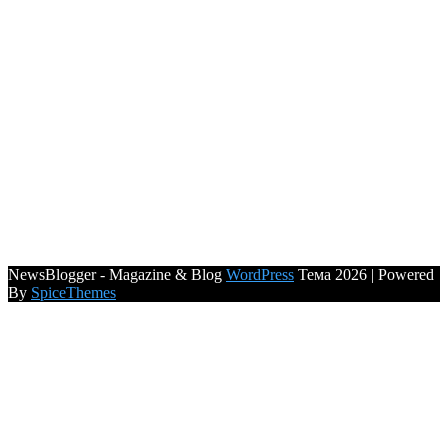
NewsBlogger - Magazine & Blog
WordPress
Тема 2026 | Powered
By
SpiceThemes