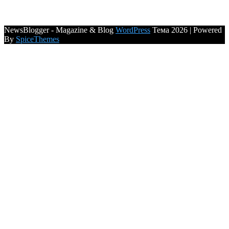
NewsBlogger - Magazine & Blog
WordPress
Тема 2026 | Powered
By
SpiceThemes