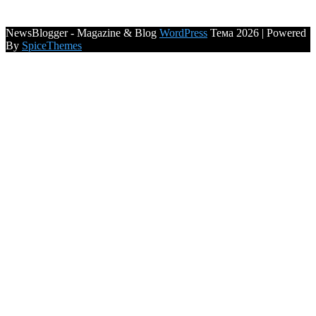
NewsBlogger - Magazine & Blog
WordPress
Тема 2026 | Powered
By
SpiceThemes