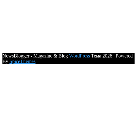
NewsBlogger - Magazine & Blog
WordPress
Тема 2026 | Powered
By
SpiceThemes