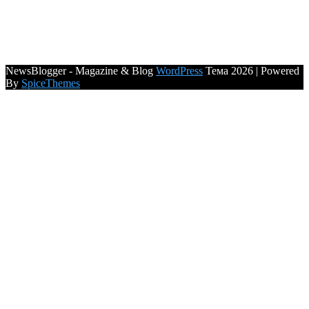
NewsBlogger - Magazine & Blog
WordPress
Тема 2026 | Powered
By
SpiceThemes